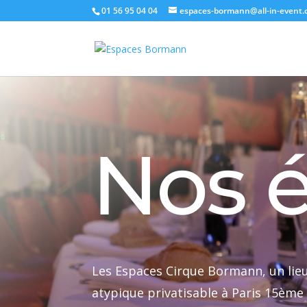
01 56 95 04 04
espaces-bormann@all-in-event
Nos 
Les Espaces Cirque Bormann, un lie
atypique privatisable à Paris 15ème