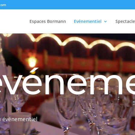
.com
Espaces Bormann
Evénementiel
Spectacle
événem
u événementiel