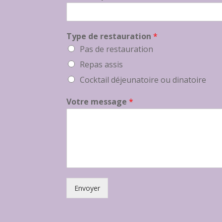
Type de restauration
*
Pas de restauration
Repas assis
Cocktail déjeunatoire ou dinatoire
Votre message
*
Envoyer